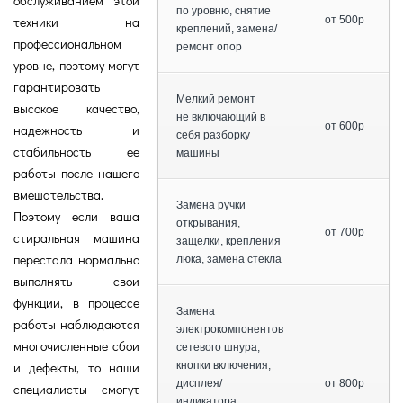
обслуживанием этой
по уровню, снятие
техники на
от 500р
креплений, замена/
профессиональном
ремонт опор
уровне, поэтому могут
гарантировать
Мелкий ремонт
высокое качество,
не включающий в
от 600р
надежность и
себя разборку
стабильность ее
машины
работы после нашего
вмешательства.
Замена ручки
Поэтому если ваша
открывания,
от 700р
стиральная машина
защелки, крепления
перестала нормально
люка, замена стекла
выполнять свои
функции, в процессе
Замена
работы наблюдаются
электрокомпонентов
многочисленные сбои
сетевого шнура,
и дефекты, то наши
кнопки включения,
дисплея/
от 800р
специалисты смогут
индикатора,